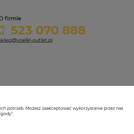
O firmie
523 070 888
sklep@voelkl-outlet.pl
ich potrzeb. Możesz zaakceptować wykorzystanie przez nas
zgody".