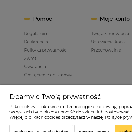
Pomoc
Moje konto
Regulamin
Twoje zamówienia
Reklamacja
Ustawienia konta
Polityka prywatności
Przechowalnia
Zwrot
Gwarancja
Odstąpienie od umowy
Informacje
O nas
Dbamy o Twoją prywatność
Polityka prywatności
Kontakt i dane firm
Pliki cookies i pokrewne im technologie umożliwiają popr
wszystkich tych plików i przejść do sklepu lub dostosować u
Jak kupować?
O firmie
Więcej o plikach cookies przeczytasz w naszej Polityce pry
zaakceptuj tylko niezbędne
dostosuj zgody
zaakce