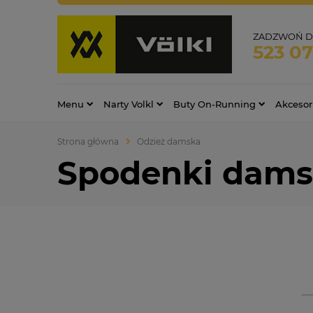
ZADZWOŃ D
523 0
Menu
Narty Volkl
Buty On-Running
Akcesor
Strona główna
Odzież damska
Spodenki dams