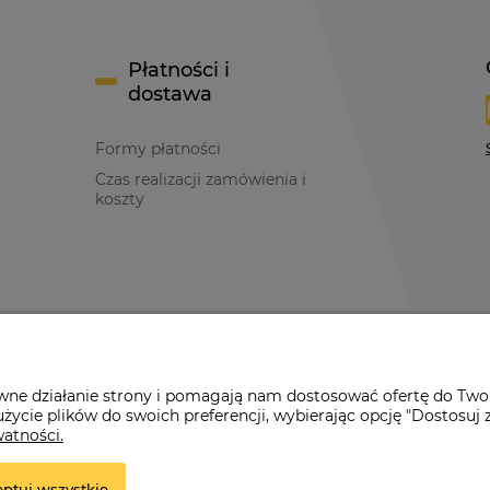
Płatności i
dostawa
Formy płatności
Czas realizacji zamówienia i
koszty
y
awne działanie strony i pomagają nam dostosować ofertę do Two
życie plików do swoich preferencji, wybierając opcję "Dostosuj 
watności.
ptuj wszystkie