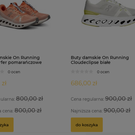
mskie On Running
Buty damskie On Running
rfer pomarańczowe
Cloudeclipse białe
0 ocen
0 ocen
 zł
686,00 zł
800,00 zł
900,00 zł
gularna:
Cena regularna:
800,00 zł
900,00 zł
a cena:
Najniższa cena:
zyka
do koszyka