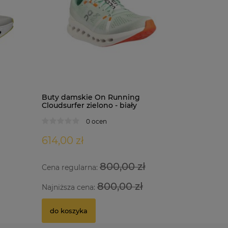
Buty damskie On Running
Buty dam
Koszulka X-Bionic Patriot Energy
NARTY V
Cloudsurfer zielono - biały
Cloudsurf
Accumulator 4.0 Polska
LOWRIDE 
0 ocen
0 ocen
614,00 zł
614,00 
850,00 zł
4 875,0
800,00 zł
Cena regularna:
Cena regu
Cena regu
do koszyka
800,00 zł
Najniższa cena:
Najniższa
Najniższa
do koszyka
do kosz
do kosz