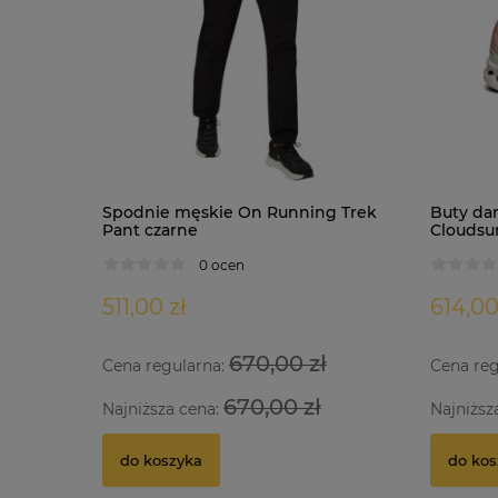
Spodnie męskie On Running Trek
Buty da
Pant czarne
Cloudsu
0 ocen
511,00 zł
614,00
670,00 zł
Cena regularna:
Cena re
670,00 zł
Najniższa cena:
Najniższ
do koszyka
do kos