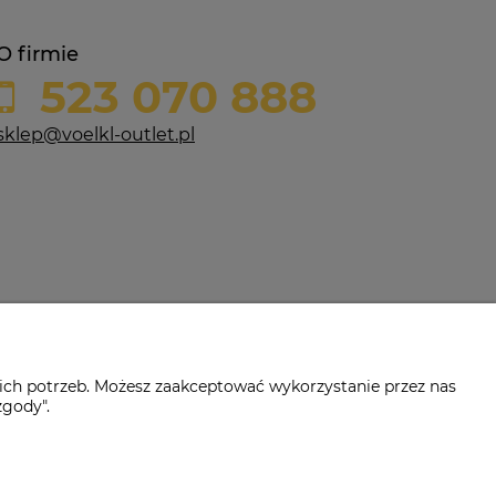
O firmie
523 070 888
sklep@voelkl-outlet.pl
ich potrzeb. Możesz zaakceptować wykorzystanie przez nas
zgody".