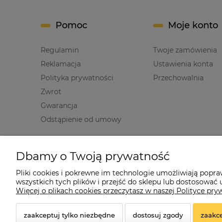
Pomoc
Moje konto
Regulamin
Twoje zamówienia
Reklamacja
Ustawienia konta
Polityka prywatności
Przechowalnia
Zwrot
Gwarancja
Odstąpienie od umowy
Informacje
O nas
Dbamy o Twoją prywatność
Polityka prywatności
Kontakt i dane firm
Pliki cookies i pokrewne im technologie umożliwiają popr
wszystkich tych plików i przejść do sklepu lub dostosować u
Jak kupować?
O firmie
Więcej o plikach cookies przeczytasz w naszej Polityce pry
zaakceptuj tylko niezbędne
dostosuj zgody
zaakce