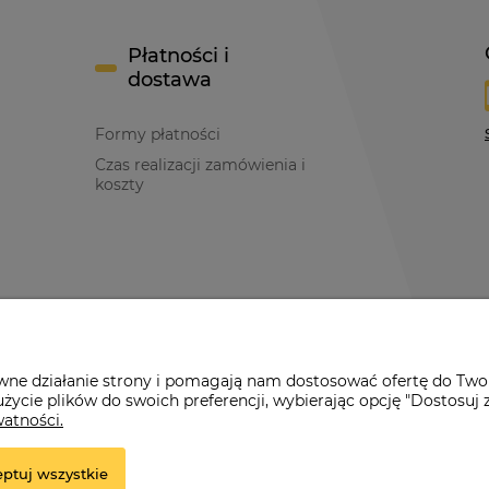
Płatności i
dostawa
Formy płatności
Czas realizacji zamówienia i
koszty
y
awne działanie strony i pomagają nam dostosować ofertę do Two
życie plików do swoich preferencji, wybierając opcję "Dostosuj 
watności.
ptuj wszystkie