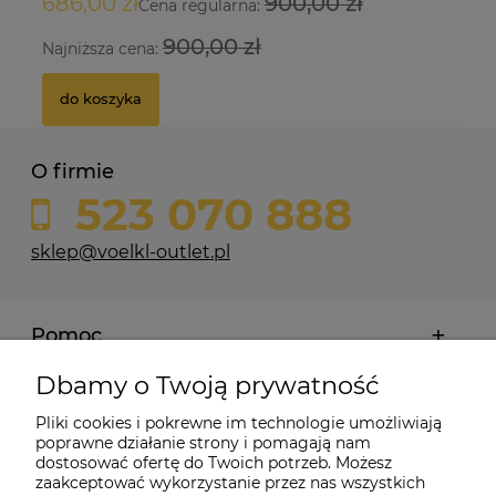
686,00 zł
900,00 zł
6
850,00 zł
4
Cena regularna:
900,00 zł
Najniższa cena:
Na
Na
do koszyka
do koszyka
O firmie
523 070 888
sklep@voelkl-outlet.pl
Pomoc
Dbamy o Twoją prywatność
Moje konto
Pliki cookies i pokrewne im technologie umożliwiają
poprawne działanie strony i pomagają nam
Płatności i dostawa
dostosować ofertę do Twoich potrzeb. Możesz
zaakceptować wykorzystanie przez nas wszystkich