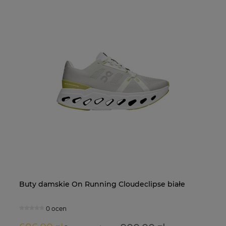
Buty damskie On Running Cloudeclipse białe
Bu
Koszulka X-Bionic Patriot Energy Accumulator 4.0
N
bi
Polska
0 ocen
0 ocen